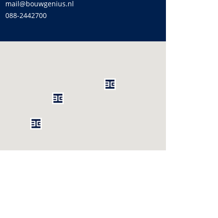
mail@bouwgenius.nl
088-2442700