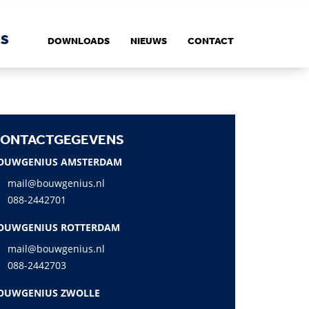
NS
DOWNLOADS
NIEUWS
CONTACT
ONTACTGEGEVENS
OUWGENIUS AMSTERDAM
mail@bouwgenius.nl
088-2442701
OUWGENIUS ROTTERDAM
mail@bouwgenius.nl
088-2442703
OUWGENIUS ZWOLLE